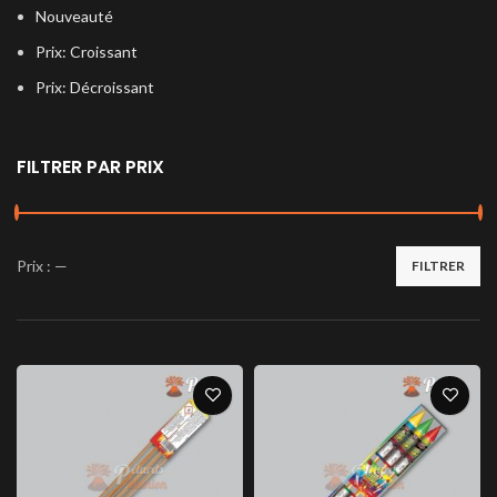
Nouveauté
Prix: Croissant
Prix: Décroissant
FILTRER PAR PRIX
Prix :
—
FILTRER
Prix
Prix
min
max