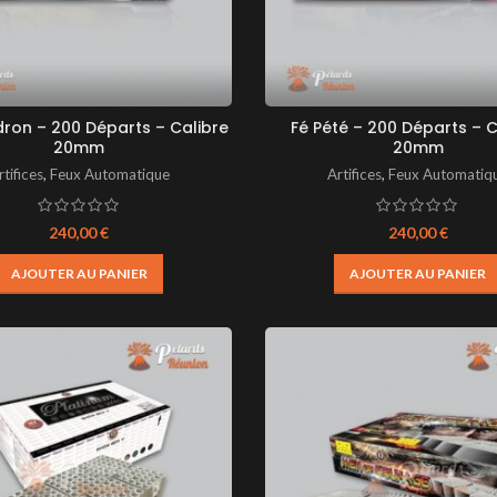
ron – 200 Départs – Calibre
Fé Pété – 200 Départs – C
20mm
20mm
rtifices
,
Feux Automatique
Artifices
,
Feux Automatiq
240,00
€
240,00
€
AJOUTER AU PANIER
AJOUTER AU PANIER