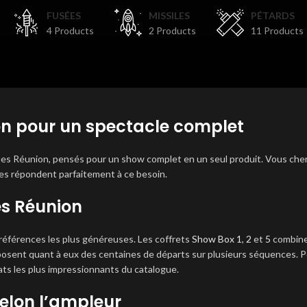
FUSÉES
MISSILES
PÉTARDS
4 Products
2 Products
11 Products
n pour un spectacle complet
s Réunion, pensés pour un show complet en un seul produit. Vous cherc
es répondent parfaitement à ce besoin.
es Réunion
éférences les plus généreuses. Les coffrets
Show Box 1
,
2
et
5
combinen
roposent quant à eux des centaines de départs sur plusieurs séquences. 
ts les plus impressionnants du catalogue.
selon l’ampleur