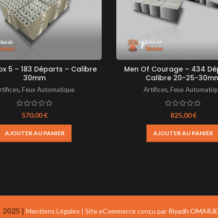
x 5 – 183 Départs – Calibre
Men Of Courage – 434 Dé
30mm
Calibre 20-25-30m
rtifices
,
Feux Automatique
Artifices
,
Feux Automatiq
570,00
€
825,00
€
AJOUTER AU PANIER
AJOUTER AU PANIER
2025 |
Mentions Légales
|
Site eCommerce conçu par
Riyadh OMARJ