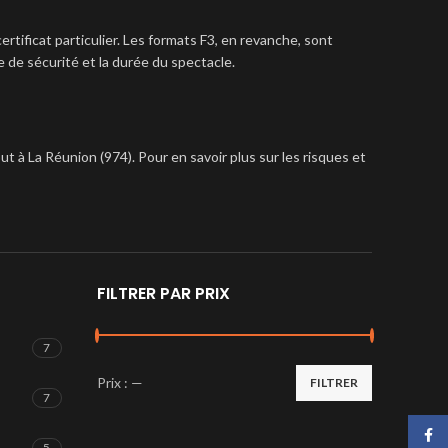
tificat particulier. Les formats F3, en revanche, sont
de sécurité et la durée du spectacle.
t à La Réunion (974). Pour en savoir plus sur les risques et
FILTRER PAR PRIX
7
Prix :
—
FILTRER
Prix
Prix
7
min
max
Face
5