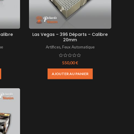
alibre
Las Vegas – 396 Départs – Calibre
20mm
ue
Artifices
,
Feux Automatique
550,00
€
AJOUTER AU PANIER