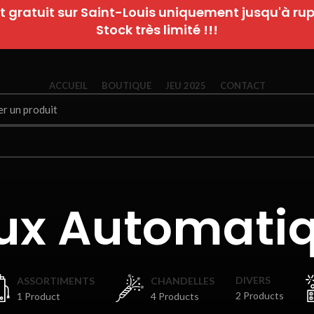
t gratuit sur Saint-Louis uniquement jusqu'à rupt
Stock très limité !!!
ACCUEIL
BOUTIQUE
JEU 2025
CONTACT
ux Automati
DIVERS
ASSORTIMENTS
CHANDELLES
2 Products
1 Product
4 Products