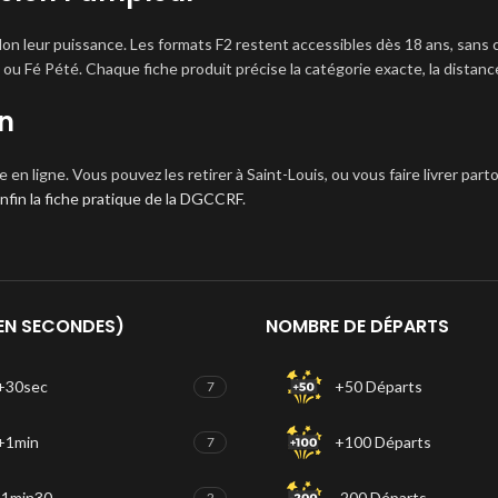
 leur puissance. Les formats F2 restent accessibles dès 18 ans, sans cer
Fé Pété. Chaque fiche produit précise la catégorie exacte, la distance 
on
 ligne. Vous pouvez les retirer à Saint-Louis, ou vous faire livrer partou
nfin la fiche pratique de la DGCCRF
.
EN SECONDES)
NOMBRE DE DÉPARTS
+30sec
+50 Départs
7
+1min
+100 Départs
7
-1min30
-200 Départs
2