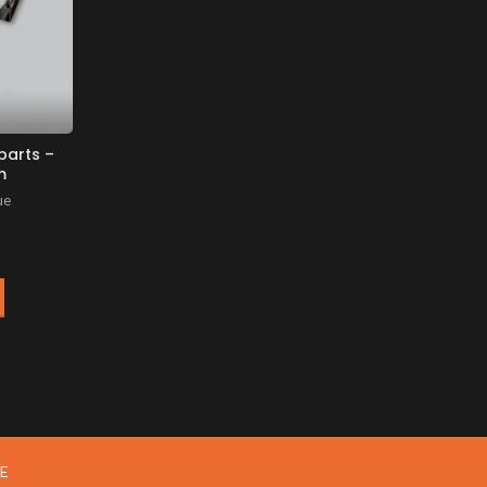
parts –
m
ue
EE