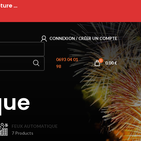
ure ...
CONNEXION / CRÉER UN COMPTE
0693 04 01
0
0,00
€
98
que
FEUX AUTOMATIQUE
7 Products