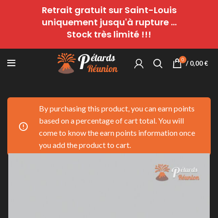
Retrait gratuit sur Saint-Louis
uniquement jusqu'à rupture ...
Stock très limité !!!
0
/
0,00
€
By purchasing this product, you can earn points
based on a percentage of cart total. You will
come to know the earn points information once
you add the product to cart.