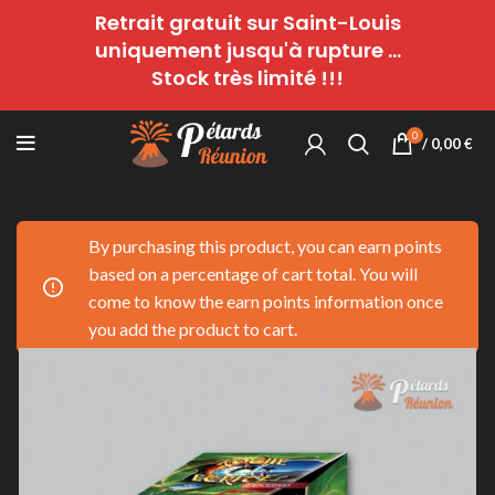
Retrait gratuit sur Saint-Louis
uniquement jusqu'à rupture ...
Stock très limité !!!
0
/
0,00
€
By purchasing this product, you can earn points
based on a percentage of cart total. You will
come to know the earn points information once
you add the product to cart.