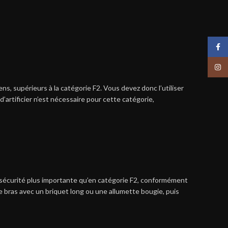
Face
Insta
s, supérieurs à la catégorie F2. Vous devez donc l’utiliser
d’artificier n’est nécessaire pour cette catégorie,
de sécurité plus importante qu’en catégorie F2, conformément
de bras avec un briquet long ou une allumette bougie, puis