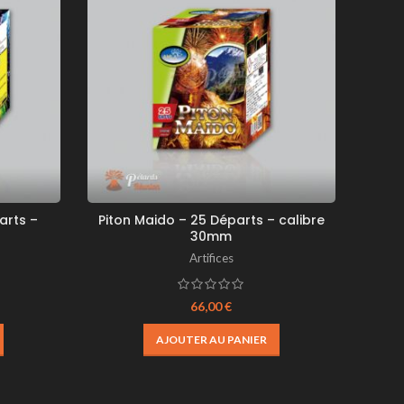
arts –
Piton Maido – 25 Départs – calibre
Cyclo
30mm
Artifices
66,00
€
AJOUTER AU PANIER