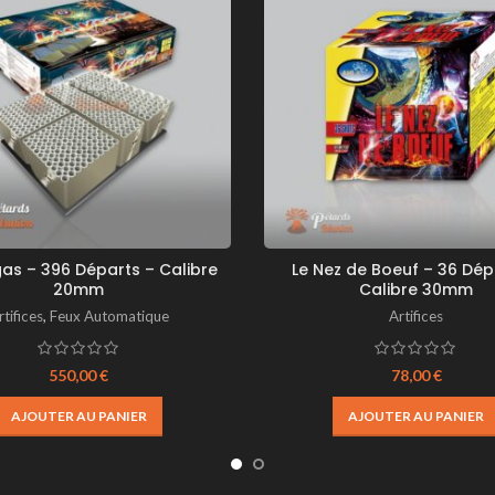
as – 396 Départs – Calibre
Le Nez de Boeuf – 36 Dép
20mm
Calibre 30mm
rtifices
,
Feux Automatique
Artifices
550,00
€
78,00
€
AJOUTER AU PANIER
AJOUTER AU PANIER