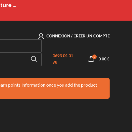
ure ...
CONNEXION / CRÉER UN COMPTE
0693 04 01
0
0,00
€
98
 earn points information once you add the product