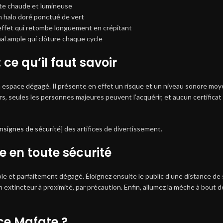
nte chaude et lumineuse
n halo doré ponctué de vert
 effet qui retombe longuement en crépitant
al ample qui clôture chaque cycle
ce qu’il faut savoir
 espace dégagé. Il présente en effet un risque et un niveau sonore moyen
rs, seules les personnes majeures peuvent l’acquérir, et aucun certificat 
consignes de sécurité
] des artifices de divertissement.
e en toute sécurité
stable et parfaitement dégagé. Éloignez ensuite le public d’une distance 
n extincteur à proximité, par précaution. Enfin, allumez la mèche à bout 
ice Mafate ?