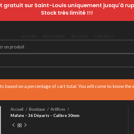
t gratuit sur Saint-Louis uniquement jusqu'à rupt
Stock très limité !!!
ACCUEIL
BOUTIQUE
JEU 2025
CONTACT
nts based on a percentage of cart total. You will come to know the
Accueil
Boutique
Artifices
Mafate – 36 Départs – Calibre 30mm