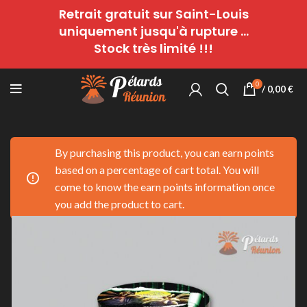
Retrait gratuit sur Saint-Louis
uniquement jusqu'à rupture ...
Stock très limité !!!
0
/
0,00
€
By purchasing this product, you can earn points
based on a percentage of cart total. You will
come to know the earn points information once
you add the product to cart.