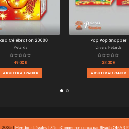
tard Célébration 20000
Pop Pop Snapper
Pétards
Divers
,
Pétards
49,00
€
38,00
€
AJOUTER AU PANIER
AJOUTER AU PANIER
2025 |
Mentions Légales
|
Site eCommerce conçu par
Riyadh OMARJ