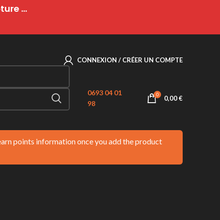
ure ...
CONNEXION / CRÉER UN COMPTE
0693 04 01
0
0,00
€
98
 earn points information once you add the product