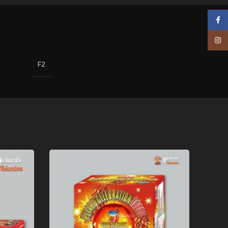
Face
Insta
F2