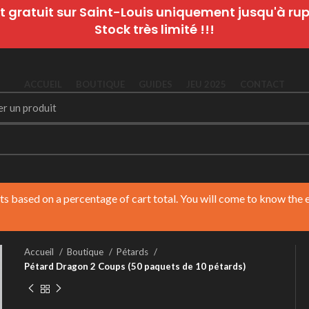
t gratuit sur Saint-Louis uniquement jusqu'à rupt
Stock très limité !!!
ACCUEIL
BOUTIQUE
GUIDES
JEU 2025
CONTACT
nts based on a percentage of cart total. You will come to know the
Accueil
Boutique
Pétards
Pétard Dragon 2 Coups (50 paquets de 10 pétards)