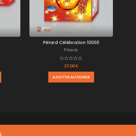
Pétard Célébration 10000
Pétar
Pétards
37,00
€
AJOUTER AU PANIER
EE