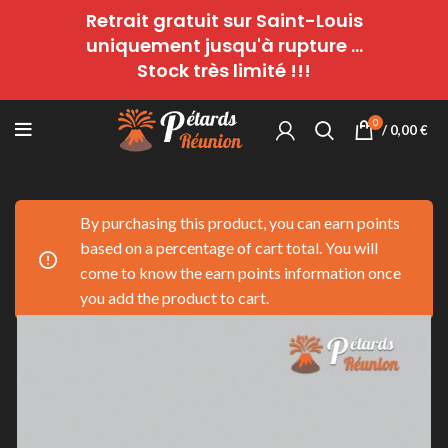
Retrait gratuit sur Saint-Louis
uniquement jusqu'à rupture ...
Stock très limité !!!
0
/
0,00
€
By purchasing this product, you can earn points
based on a percentage of cart total. You will
come to know the earn points information once
you add the product to cart.