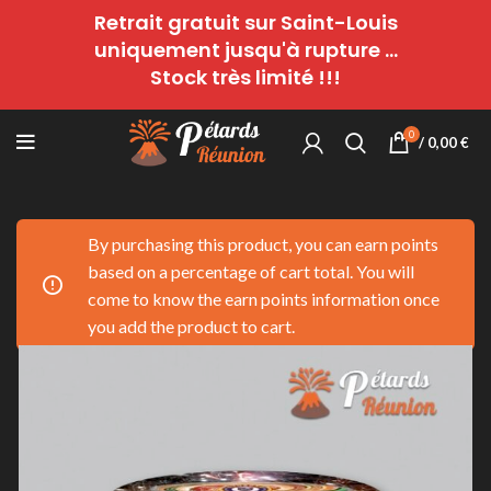
Retrait gratuit sur Saint-Louis
uniquement jusqu'à rupture ...
Stock très limité !!!
0
/
0,00
€
By purchasing this product, you can earn points
based on a percentage of cart total. You will
come to know the earn points information once
you add the product to cart.