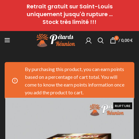
Retrait gratuit sur Saint-Louis
uniquement jusqu'à rupture ...
Stock très limité !!!
0
/
0,00
€
By purchasing this product, you can earn points
based on a percentage of cart total. You will
come to know the earn points information once
you add the product to cart.
RUPTURE