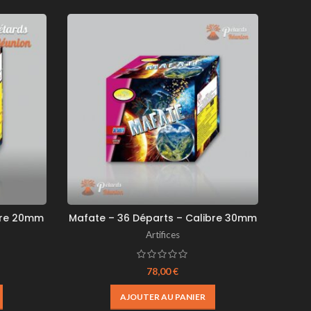
bre 20mm
Mafate – 36 Départs – Calibre 30mm
Roch
Artifices
78,00
€
AJOUTER AU PANIER