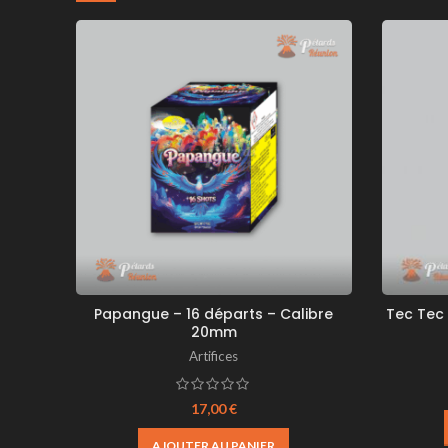
Papangue – 16 départs – Calibre
Tec Tec
20mm
Artifices
17,00
€
AJOUTER AU PANIER