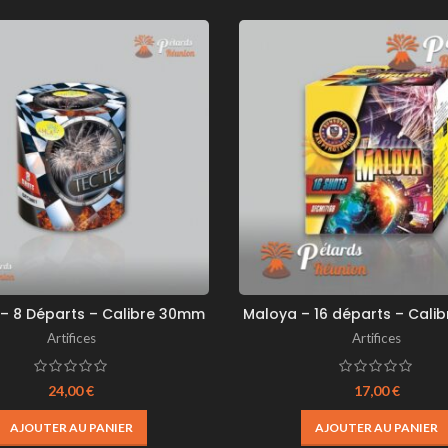
 – 8 Départs – Calibre 30mm
Maloya – 16 départs – Cali
Artifices
Artifices
24,00
€
17,00
€
AJOUTER AU PANIER
AJOUTER AU PANIER