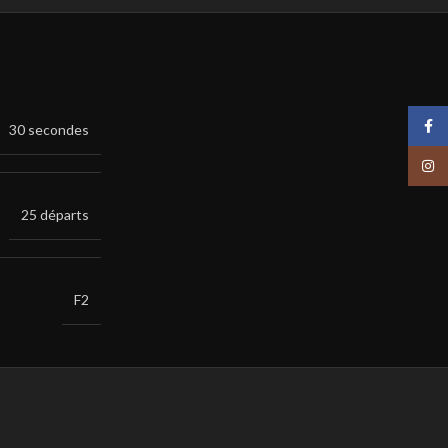
Face
30 secondes
Insta
25 départs
F2