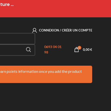
ure ...
CONNEXION / CRÉER UN COMPTE
0693 04 01
0
0,00
€
98
 earn points information once you add the product