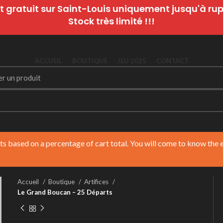
t gratuit sur Saint-Louis uniquement jusqu'à rupt
Stock très limité !!!
ACCUEIL
BOUTIQUE
JEU 2025
CONTACT
nts based on a percentage of cart total. You will come to know the
Accueil
Boutique
Artifices
Le Grand Boucan – 25 Départs