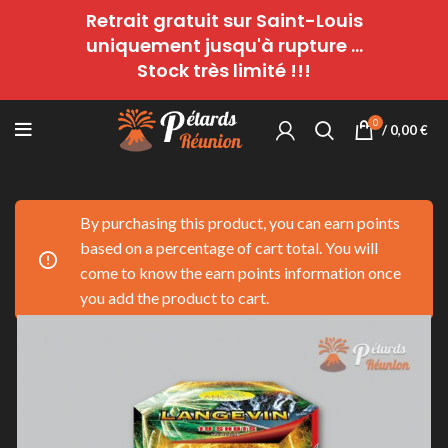
Retrait gratuit sur Saint-Louis
uniquement jusqu'à rupture ...
Stock très limité !!!
0
/
0,00
€
By purchasing this product, you can earn points
based on a percentage of cart total. You will
come to know the earn points information once
you add the product to cart.