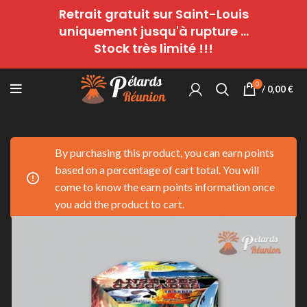
Retrait gratuit sur Saint-Louis
uniquement jusqu'à rupture ...
Stock très limité !!!
0
/
0,00
€
By purchasing this product, you can earn points
based on a percentage of cart total. You will
come to know the earn points information once
you add the product to cart.